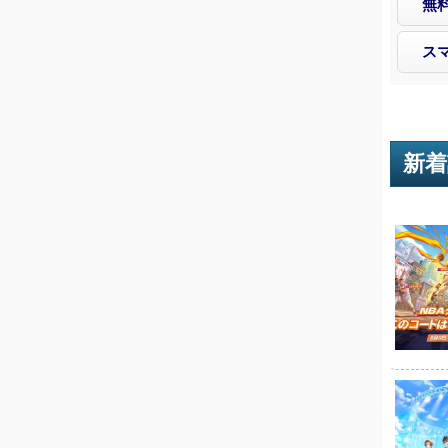
無
ス
新着