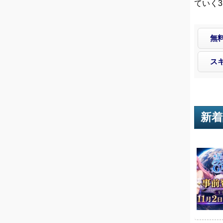
ていく
無
ス
新着