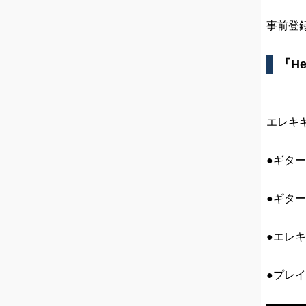
事前登録
『He
エレキ
●ギタ
●ギタ
●エレキ
●プレ