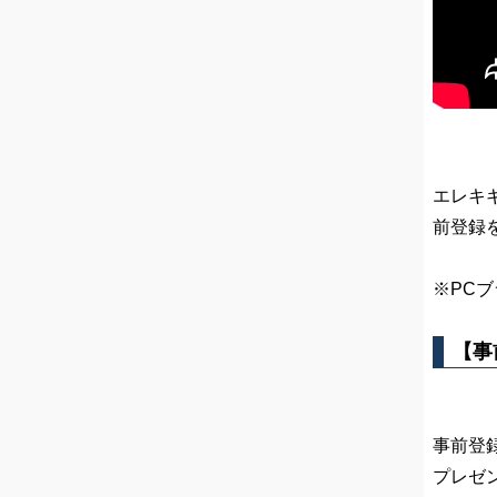
エレキギ
前登録を
※PCブ
【事
事前登
プレゼ