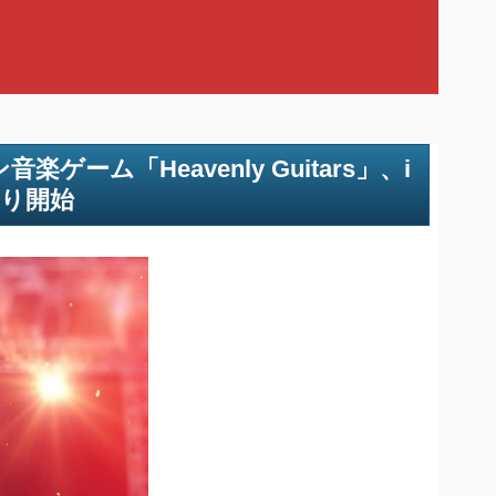
ム「Heavenly Guitars」、i
より開始