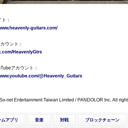
イト：
/www.heavenly-guitars.com/
アカウント：
/x.com/HeavenlyGtrs
uTubeアカウント：
//www.youtube.com/@Heavenly_Guitars
So-net Entertainment Taiwan Limited / PANDOLOR Inc. All right
ームアプリ
音楽
対戦
ブロックチェーン