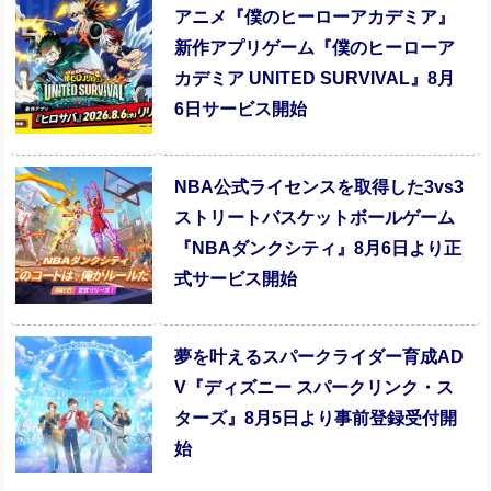
アニメ『僕のヒーローアカデミア』
新作アプリゲーム『僕のヒーローア
カデミア UNITED SURVIVAL』8月
6日サービス開始
NBA公式ライセンスを取得した3vs3
ストリートバスケットボールゲーム
『NBAダンクシティ』8月6日より正
式サービス開始
夢を叶えるスパークライダー育成AD
V『ディズニー スパークリンク・ス
ターズ』8月5日より事前登録受付開
始