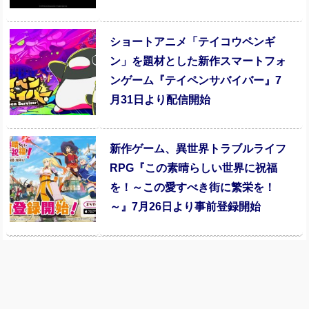
ショートアニメ「テイコウペンギ
ン」を題材とした新作スマートフォ
ンゲーム『テイペンサバイバー』7
月31日より配信開始
新作ゲーム、異世界トラブルライフ
RPG『この素晴らしい世界に祝福
を！～この愛すべき街に繁栄を！
～』7月26日より事前登録開始