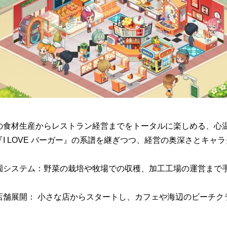
の食材生産からレストラン経営までをトータルに楽しめる、心温
『I LOVE バーガー』の系譜を継ぎつつ、経営の奥深さとキ
園システム：野菜の栽培や牧場での収穫、加工工場の運営まで
店舗展開： 小さな店からスタートし、カフェや海辺のビーチク
。