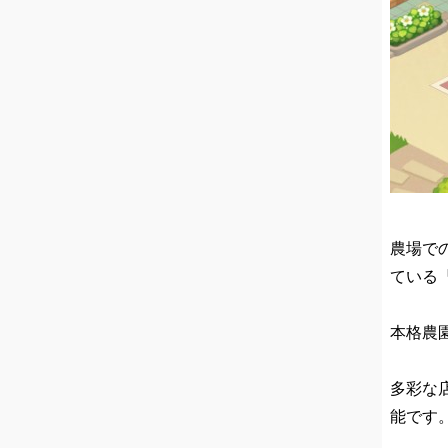
農場で
ている
本格農
多彩な
能です