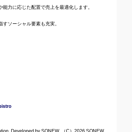
や能力に応じた配置で売上を最適化します。
指すソーシャル要素も充実。
bistro
ation. Developed by SONEW. （C）2026 SONEW.