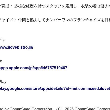
フ育成： 多様な経歴を持つスタッフを雇用し、衣装の着せ替え
チャイズ： 仲間と協力してナンバーワンのフランチャイズを目
イト
www.ilovebistro.jp/
re
/apps.apple.com/jp/app/id6757519467
Play
/play.google.com/store/apps/details?id=net.commseed.ilove
hed by CommSeed Corporation. （C）2026 CommSeed Corpor