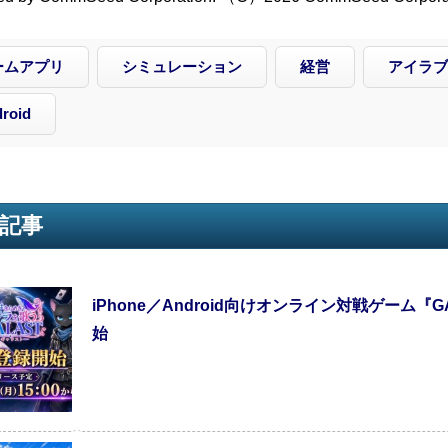
ームアプリ
シミュレーション
経営
アイラブ
roid
記事
iPhone／Android向けオンライン対戦ゲーム『
始