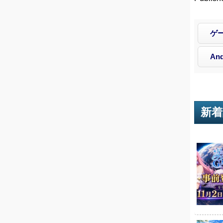
ゲ
And
新着