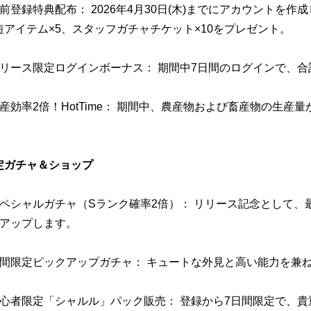
前登録特典配布： 2026年4月30日(木)までにアカウントを作成
短アイテム×5、スタッフガチャチケット×10をプレゼント。
リリース限定ログインボーナス： 期間中7日間のログインで、合計
産効率2倍！HotTime： 期間中、農産物および畜産物の生産
定ガチャ＆ショップ
スペシャルガチャ（Sランク確率2倍）： リリース記念として
にアップします。
期間限定ピックアップガチャ： キュートな外見と高い能力を兼
初心者限定「シャルル」パック販売： 登録から7日間限定で、