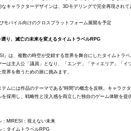
的なキャラクターデザインは、3Dモデリングで完全再現されて
よびモバイル向けのクロスプラットフォーム展開を予定
間を遡り、滅亡の未来を変えるタイムトラベルRPG
RESI』は、複数の時空が交錯する世界を舞台にしたタイムトラベ
ヤーは主人公「議員」となり、「エンデ」「ティエリア」「イ
た世界を救うための旅に挑みます。
ステムには作品のテーマである“時間”の概念を反映。キャラク
ルを採用し、戦略性と没入感を両立した独自のゲーム体験を提
：MIRESI：視えない未来
ル：タイムトラベルRPG