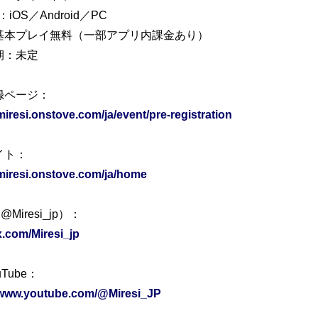
iOS／Android／PC
基本プレイ無料（一部アプリ内課金あり）
期：未定
録ページ：
/miresi.onstove.com/ja/event/pre-registration
イト：
/miresi.onstove.com/ja/home
Miresi_jp）：
/x.com/Miresi_jp
Tube：
//www.youtube.com/@Miresi_JP