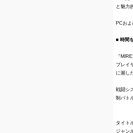
と魅力
PCお
■ 時
『MI
プレイ
に瀕し
戦闘シ
制バト
タイトル
ジャン