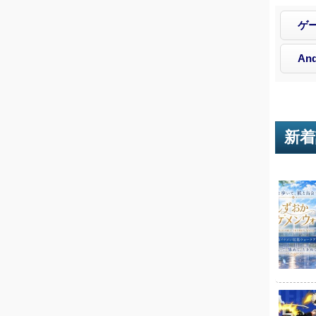
ゲ
And
新着