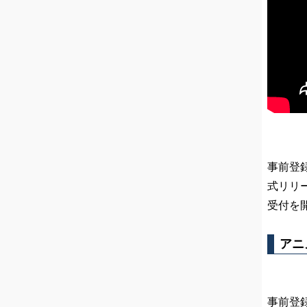
事前登録
式リリ
受付を
アニ
事前登