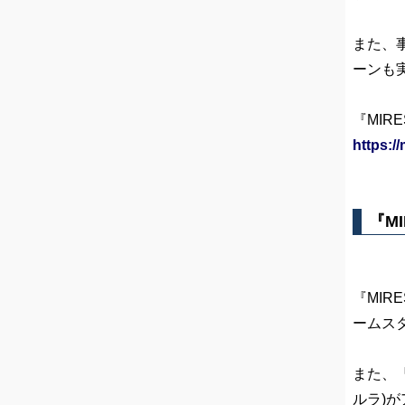
また、
ーンも
『MIR
https:/
『M
『MI
ームスタ
また、
ルラ)