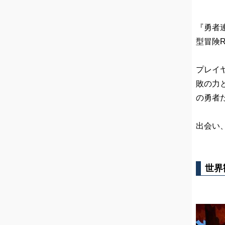
『勇者連
型冒険
プレイ
敗の力
の勇者
出会い
世界