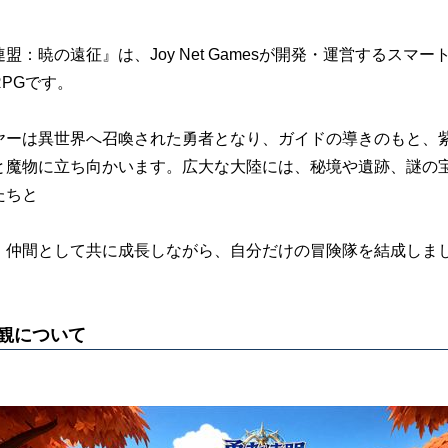
盟：暁の遠征』は、Joy Net Gamesが開発・運営するス
RPGです。
ヤーは異世界へ召喚された勇者となり、ガイドの導きのもと、
と魔物に立ち向かいます。広大な大陸には、秘境や遺跡、謎の
たちと
、仲間として共に成長しながら、自分だけの冒険隊を結成しま
観について