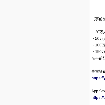
【事前
・20万
・50万
・100
・150
※事前
事前登
https:/
App S
https:/