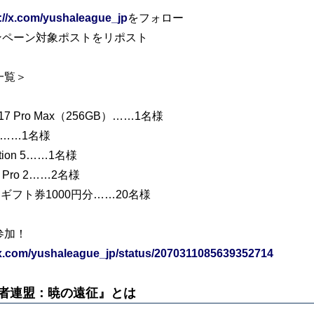
://x.com/yushaleague_jp
をフォロー
ャンペーン対象ポストをリポスト
一覧＞
e 17 Pro Max（256GB）……1名様
h2……1名様
ation 5……1名様
s Pro 2……2名様
onギフト券1000円分……20名様
参加！
/x.com/yushaleague_jp/status/2070311085639352714
者連盟：暁の遠征』とは