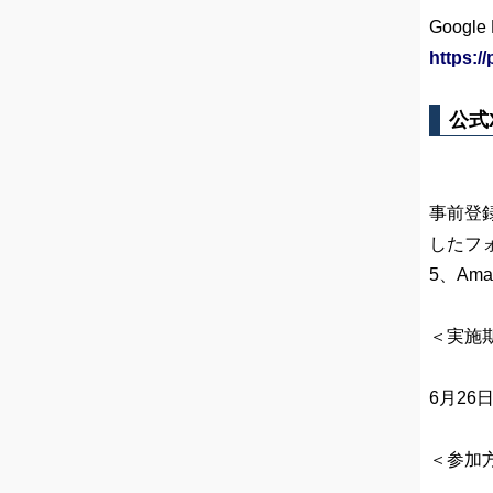
Googl
https:/
公式
事前登
したフォロ
5、Am
＜実施
6月26
＜参加