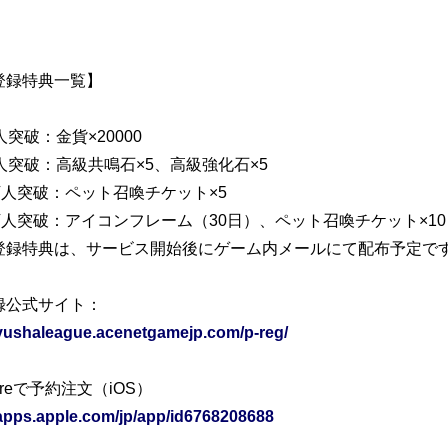
登録特典一覧】
人突破：金貨×20000
人突破：高級共鳴石×5、高級強化石×5
万人突破：ペット召喚チケット×5
万人突破：アイコンフレーム（30日）、ペット召喚チケット×10
登録特典は、サービス開始後にゲーム内メールにて配布予定で
録公式サイト：
/yushaleague.acenetgamejp.com/p-reg/
toreで予約注文（iOS）
/apps.apple.com/jp/app/id6768208688