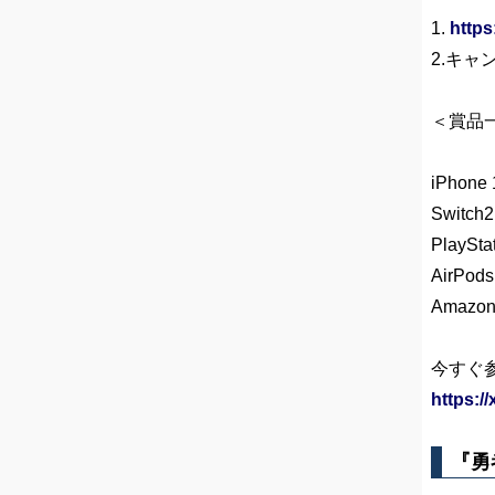
1.
https
2.キ
＜賞品
iPhon
Switc
PlaySt
AirPod
Amaz
今すぐ
https:/
『勇