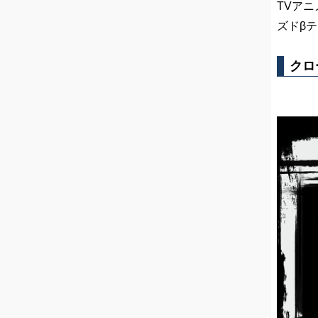
TVアニ
ズドβ
クロ