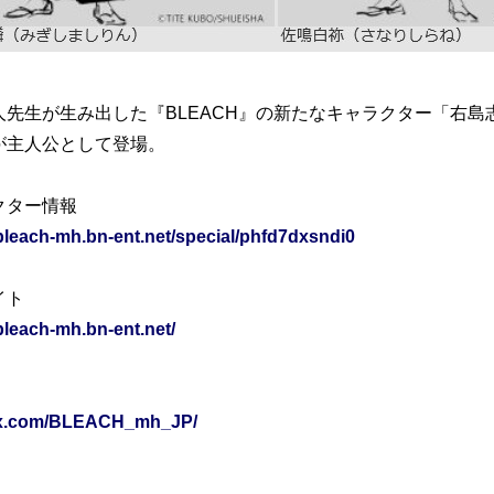
人先生が生み出した『BLEACH』の新たなキャラクター「右
が主人公として登場。
クター情報
/bleach-mh.bn-ent.net/special/phfd7dxsndi0
イト
/bleach-mh.bn-ent.net/
//x.com/BLEACH_mh_JP/