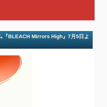
EACH Mirrors High』7月5日よ