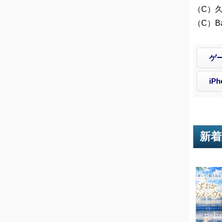
（C）
（C）Ban
ゲ
iPh
新着