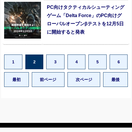
PC向けタクティカルシューティング
ゲーム「Delta Force」のPC向けグ
ローバルオープンβテストを12月5日
に開始すると発表
1
2
3
4
5
6
最初
前ページ
次ページ
最後
© Copyright 2002-2022
GameScreenArea
All Rights Reserved. ©